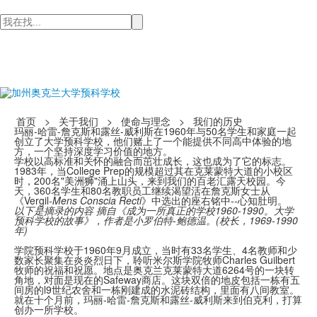
检
索
首页
>
关于我们
>
使命与理念
>
我们的历史
玛丽-哈雷-詹克斯和露丝-威利斯在1960年与50名学生和家庭一起
创立了大学预科学校，他们赌上了一个能提供不同高中体验的地
方，一个坚持深度学习价值的地方。
学校以高标准和关怀的融合而茁壮成长，这也成为了它的标志。
1983年，当College Prep的规模超过其在克莱蒙特大道的小校区
时，200名"美洲狮"涌上山头，来到我们的百老汇露天校园。今
天，360名学生和80名教职员工继续渴望活在詹克斯女士从
《Vergil
-Mens Conscia Recti
》中选出的座右铭中--心知肚明。
以下是摘录的内容
摘自《成为一所真正的学校1960-1990。大学
预科学校的故事》，作者是小罗伯特-鲍德温。(校长，1969-1990
年)
学院预科学校于1960年9月成立，当时有33名学生、4名教师和少
数家长聚集在炎炎烈日下，聆听米尔斯学院牧师Charles Guilbert
牧师的祝福和祝愿。地点是奥克兰克莱蒙特大道6264号的一块转
角地，对面是现在的Safeway商店。这块双倍的地皮包括一栋有五
间房的l9世纪农舍和一栋刚建成的水泥砖结构，里面有八间教室。
就在十个月前，玛丽-哈雷-詹克斯和露丝-威利斯来到伯克利，打算
创办一所学校。