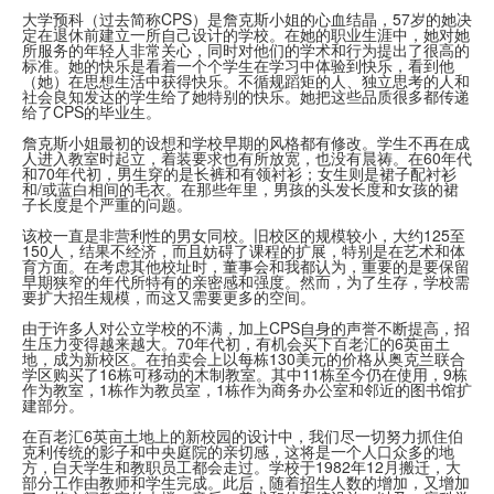
大学预科（过去简称CPS）是詹克斯小姐的心血结晶，57岁的她决
定在退休前建立一所自己设计的学校。在她的职业生涯中，她对她
所服务的年轻人非常关心，同时对他们的学术和行为提出了很高的
标准。她的快乐是看着一个个学生在学习中体验到快乐，看到他
（她）在思想生活中获得快乐。不循规蹈矩的人、独立思考的人和
社会良知发达的学生给了她特别的快乐。她把这些品质很多都传递
给了CPS的毕业生。
詹克斯小姐最初的设想和学校早期的风格都有修改。学生不再在成
人进入教室时起立，着装要求也有所放宽，也没有晨祷。在60年代
和70年代初，男生穿的是长裤和有领衬衫；女生则是裙子配衬衫
和/或蓝白相间的毛衣。在那些年里，男孩的头发长度和女孩的裙
子长度是个严重的问题。
该校一直是非营利性的男女同校。旧校区的规模较小，大约125至
150人，结果不经济，而且妨碍了课程的扩展，特别是在艺术和体
育方面。在考虑其他校址时，董事会和我都认为，重要的是要保留
早期狭窄的年代所特有的亲密感和强度。然而，为了生存，学校需
要扩大招生规模，而这又需要更多的空间。
由于许多人对公立学校的不满，加上CPS自身的声誉不断提高，招
生压力变得越来越大。70年代初，有机会买下百老汇的6英亩土
地，成为新校区。在拍卖会上以每栋130美元的价格从奥克兰联合
学区购买了16栋可移动的木制教室。其中11栋至今仍在使用，9栋
作为教室，1栋作为教员室，1栋作为商务办公室和邻近的图书馆扩
建部分。
在百老汇6英亩土地上的新校园的设计中，我们尽一切努力抓住伯
克利传统的影子和中央庭院的亲切感，这将是一个人口众多的地
方，白天学生和教职员工都会走过。学校于1982年12月搬迁，大
部分工作由教师和学生完成。此后，随着招生人数的增加，又增加